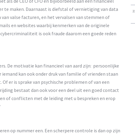
oet als de CEO of CFO en bijvoorbeeld aan een financieel
te maken. Daarnaast is diefstal of vernietiging van data
2
n van valse facturen, en het vervalsen van stemmen of
-mails en websites waarbij kenmerken van de originele
 cybercriminaliteit is ook fraude daarom een goede reden
s. De motivatie kan financieel van aard zijn: persoonlijke
r iemand kan ook onder druk van familie of vrienden staan
st. Of er is sprake van psychische problemen of van een
rijding bestaat dan ook voor een deel uit een goed contact
n of conflicten met de leiding met u bespreken en erop
?
eren op nummer een. Een scherpere controle is dan op zijn