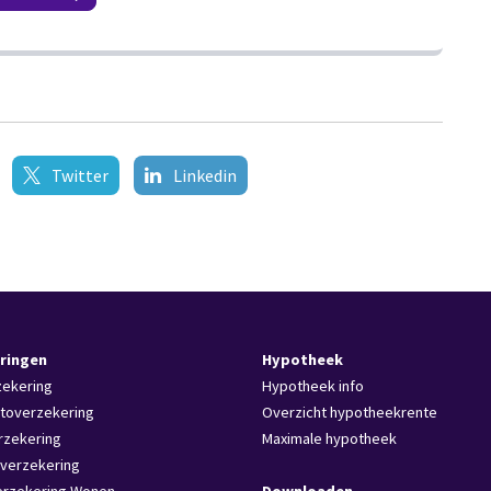
Twitter
Linkedin
ringen
Hypotheek
zekering
Hypotheek info
toverzekering
Overzicht hypotheekrente
rzekering
Maximale hypotheek
verzekering
erzekering Wonen
Downloaden