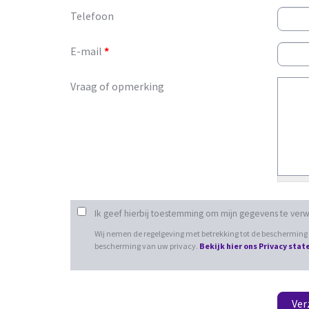
Telefoon
E-mail
*
Vraag of opmerking
Ik geef hierbij toestemming om mijn gegevens te ver
Wij nemen de regelgeving met betrekking tot de beschermin
bescherming van uw privacy.
Bekijk hier ons Privacy sta