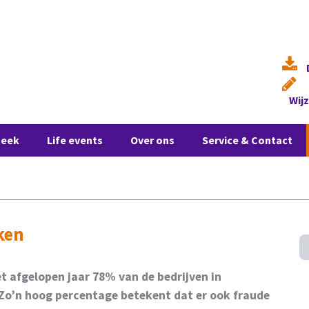
Wij
heek
Life events
Over ons
Service & Contact
ken
et afgelopen jaar 78% van de bedrijven in
 Zo’n hoog percentage betekent dat er ook fraude