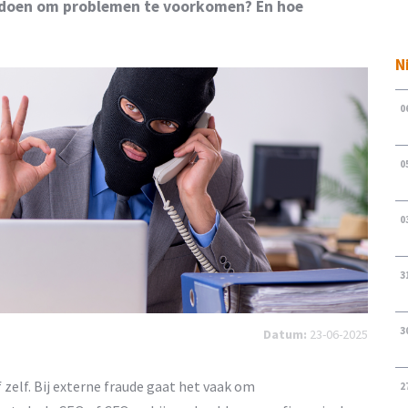
u doen om problemen te voorkomen? En hoe
N
0
0
0
3
3
Datum:
23-06-2025
 zelf. Bij externe fraude gaat het vaak om
2