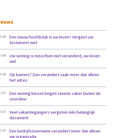
ieuws
Een nieuw hoofdstuk in uw leven? Vergeet uw
6-08
testament niet
Uw woning is misschien niet veranderd, uw leven
5-08
wel
Op kamers? Dan verandert vaak meer dan alleen
3-08
het adres
Een woning kiezen begint steeds vaker buiten de
1-07
voordeur
Veel vakantiegangers vergeten één belangrijk
0-07
document
Een bedrijfsovername verandert meer dan alleen
7-07
uw organisatie