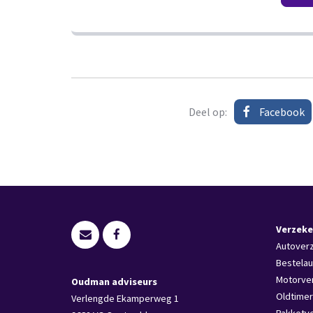
Deel op:
Facebook
Verzeke
Autover
Bestelau
Motorve
Oudman adviseurs
Oldtimer
Verlengde Ekamperweg 1
Pakketv