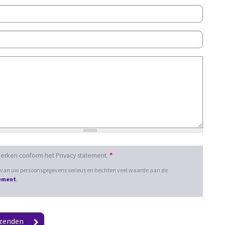
werken conform het Privacy statement.
*
g van uw persoonsgegevens serieus en hechten veel waarde aan de
tement
.