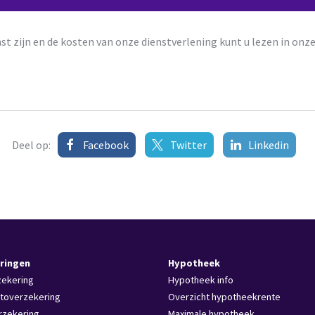
nst zijn en de kosten van onze dienstverlening kunt u lezen in onz
Deel op:
Facebook
Twitter
Linkedin
ringen
Hypotheek
zekering
Hypotheek info
toverzekering
Overzicht hypotheekrente
rzekering
Maximale hypotheek