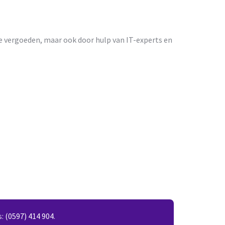
te vergoeden, maar ook door hulp van IT-experts en
s:
(0597) 414 904
.