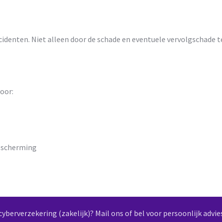
cidenten. Niet alleen door de schade en eventuele vervolgschade 
oor:
bescherming
yberverzekering (zakelijk)? Mail ons of bel voor persoonlijk advie