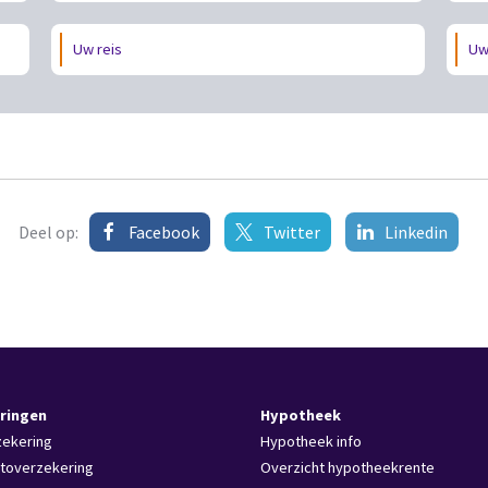
Uw reis
Uw
Deel op:
Facebook
Twitter
Linkedin
ringen
Hypotheek
zekering
Hypotheek info
toverzekering
Overzicht hypotheekrente