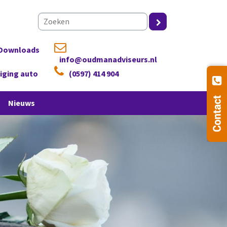
Downloads
info@oudmanadviseurs.nl
ziging auto
(0597) 414 904
Nieuws