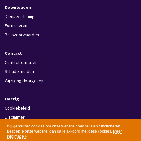
Downloaden
Dienstverlening
Formulieren
Polisvoorwaarden
Contact
Contactformulier
Schade melden
Wijziging doorgeven
Overig
Cookiebeleid
Disclaimer
Privacy
Wij gebruiken cookies om onze website goed te laten functioneren.
Bezoek je onze website, dan ga je akkoord met deze cookies.
Meer
informatie >